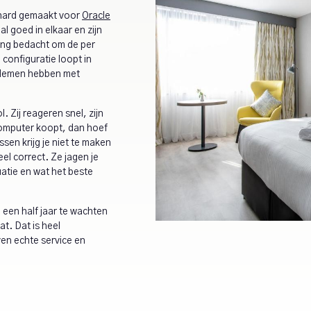
 hard gemaakt voor
Oracle
l goed in elkaar en zijn
ing bedacht om de per
configuratie loopt in
blemen hebben met
 Zij reageren snel, zijn
n computer koopt, dan hoef
ssen krijg je niet te maken
eel correct. Ze jagen je
atie en wat het beste
 een half jaar te wachten
at. Dat is heel
ven echte service en