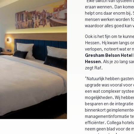
‘Elke switch van systeem
eraan wennen. Dan komen 
helpt ons daar enorm bij
mensen werken worden fou
waardoor alles goed kan 
Ook is het fijn om te kunn
Hessen. Hij kwam langs o
verlopen, noteert wat er 
Gresham Belson Hotel 
Hessen
. Als je zo lang 
zegt Raf.
‘Natuurlijk hebben gasten 
upgrade was vooral voor o
een wat complexer systee
mogelijkheden. Wij hebben
besparen en de integratie
binnenkort geïmplementeerd
managementinformatie te 
efficiënter. Collega hotel
neem geen blad voor de m