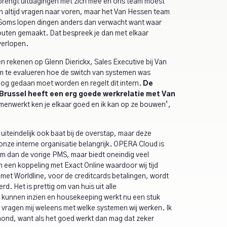
 brengt uitdagingen met zich mee en ons team moest
altijd vragen naar voren, maar het Van Hessen team
. Soms lopen dingen anders dan verwacht want waar
ten gemaakt. Dat bespreek je dan met elkaar
verlopen.
en rekenen op Glenn Dierickx, Sales Executive bij Van
m te evalueren hoe de switch van systemen was
nog gedaan moet worden en regelt dit intern.
De
Brussel heeft een erg goede werkrelatie met Van
samenwerkt ken je elkaar goed en ik kan op ze bouwen’,
uiteindelijk ook baat bij de overstap, maar deze
nze interne organisatie belangrijk. OPERA Cloud is
m dan de vorige PMS, maar biedt oneindig veel
 een koppeling met Exact Online waardoor wij tijd
 met Worldline, voor de creditcards betalingen, wordt
. Het is prettig om van huis uit alle
kunnen inzien en housekeeping werkt nu een stuk
s vragen mij weleens met welke systemen wij werken. Ik
ond, want als het goed werkt dan mag dat zeker