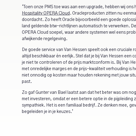
‘Toen onze PMS toe was aan een upgrade, hebben wij ons
Hospitality OPERA Cloud
. Oracleproducten zitten nu eenmaa
doordacht. Zo heeft Oracle bijvoorbeeld een goede oploss
land geldende btw-richtlijnen automatisch te verwerken. De 
OPERA Cloud soepel, waar andere systemen wel eens pro
afwijkende regelgeving.
De goede service van Van Hessen speelt ook een cruciale rol.
altijd beschikbaar én eerlijk. Stel dat je bij Van Hessen ee
je niet te controleren of de prijs marktconform is. Bij Van He
met onredelijke marges en de prijs-kwaliteit verhouding is h
niet onnodig op kosten maar houden rekening met jouw situ
past.
Zo gaf Gunter van Bael laatst aan dat het beter was om nog
met investeren, omdat er een betere optie in de pijpleiding z
sympathiek. Het is een familiaal bedrijf. Ze denken mee, ge
begeleiden je in je keuzes.’