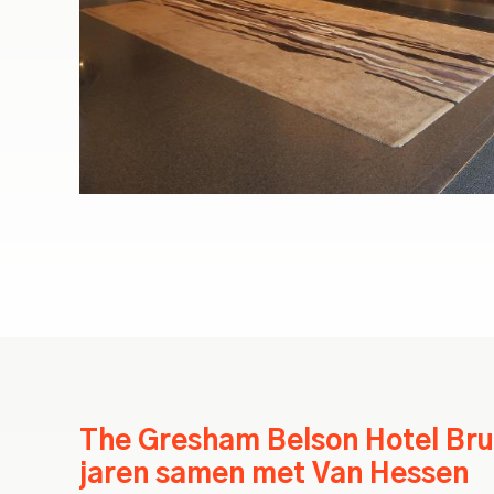
The Gresham Belson Hotel Brus
jaren samen met Van Hessen