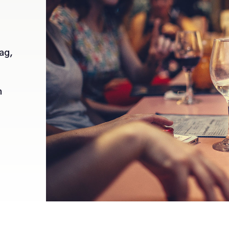
ag,
n