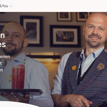
& You
en
es
benen
t
en