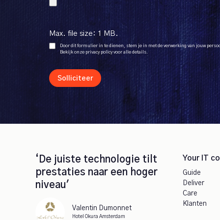
Max. file size: 1 MB.
Door dit formulier in te dienen, stem je in met de verwerking van jouw pers
Bekijk onze privacy policy voor alle details.
Solliciteer
Your IT c
‘De juiste technologie tilt
prestaties naar een hoger
Guide
Deliver
niveau'
Care
Klanten
Valentin Dumonnet
Hotel Okura Amsterdam