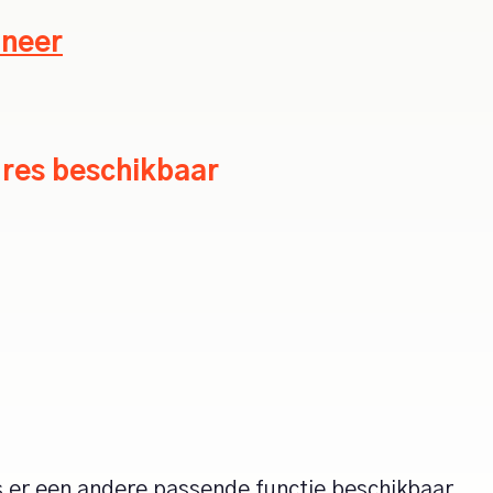
ineer
ures beschikbaar
t is er een andere passende functie beschikbaar.