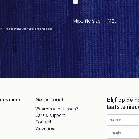
Max. file size: 1 MB.
oonlijke gegevens voor het genoemde doel.
ompanion
Get in touch
Blijf op de 
laatste nieu
Waarom Van Hessen?
Care & support
Contact
Vacatures