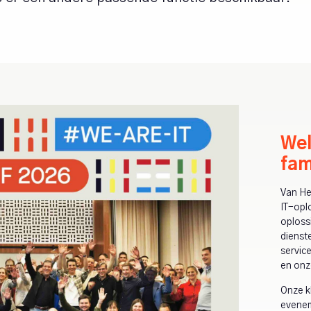
Wel
fam
Van He
IT-opl
oploss
dienste
servic
en onz
Onze k
eveneme