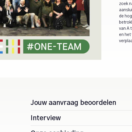
zoek n
aanslu
de hoge
betrok
van A 
en het
verpla
Jouw aanvraag beoordelen
Interview