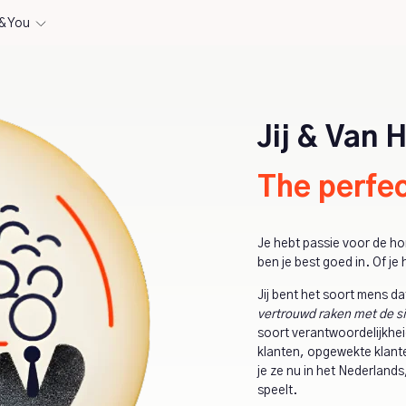
& You
Jij & Van 
The perfe
Je hebt passie voor de ho
ben je best goed in. Of je 
Jij bent het soort mens da
vertrouwd raken met de si
soort verantwoordelijkheid
klanten, opgewekte klante
je ze nu in het Nederlands
speelt.