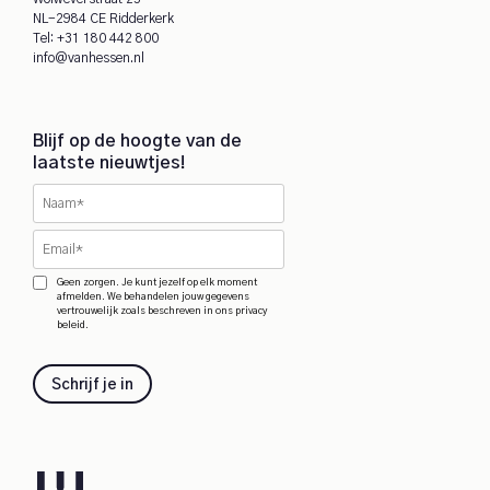
NL-2984 CE Ridderkerk
Tel:
+31 180 442 800
info@vanhessen.nl
Blijf op de hoogte van de
laatste nieuwtjes!
Geen zorgen. Je kunt jezelf op elk moment
afmelden. We behandelen jouw gegevens
vertrouwelijk zoals beschreven in ons privacy
beleid.
Schrijf je in