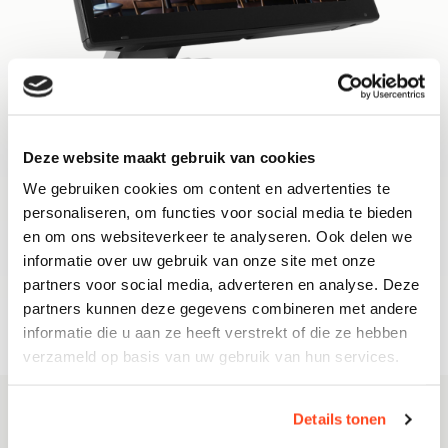
Deze website maakt gebruik van cookies
We gebruiken cookies om content en advertenties te
personaliseren, om functies voor social media te bieden
Over FEC PP-9735W Workstation
en om ons websiteverkeer te analyseren. Ook delen we
informatie over uw gebruik van onze site met onze
Specificaties
partners voor social media, adverteren en analyse. Deze
partners kunnen deze gegevens combineren met andere
Waarom FEC PP-9735W Workstation
informatie die u aan ze heeft verstrekt of die ze hebben
verzameld op basis van uw gebruik van hun services.
Details tonen
Breeze Kitchen Display System